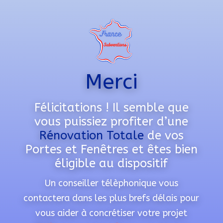
Merci
Félicitations ! Il semble que
vous puissiez profiter d’une
Rénovation Totale
de vos
Portes et Fenêtres et êtes bien
éligible au dispositif
Un conseiller télèphonique vous
contactera dans les plus brefs délais pour
vous aider à concrétiser votre projet